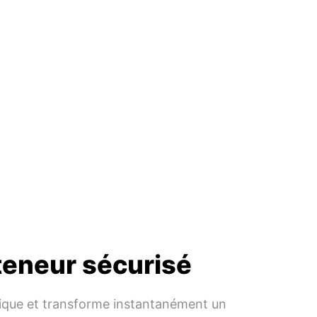
teneur sécurisé
stique et transforme instantanément un