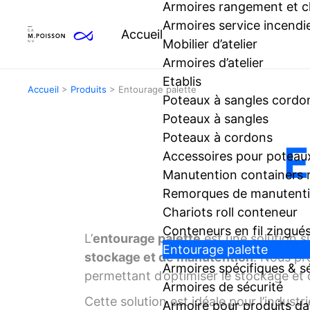
Armoires rangement et 
Armoires service incendi
Accueil
Mobilier d’atelier
Armoires d’atelier
Etablis
Accueil
>
Produits
>
Entourage palette
Poteaux à sangles cordo
Poteaux à sangles
Poteaux à cordons
E
Accessoires pour poteaux
Manutention containers
Remorques de manutentio
Chariots roll conteneur
Conteneurs en fil zingué
L’
entourage palette
est une solution s
Entourage palette
stockage et de manutention
. Nous p
Armoires spécifiques & s
permettant d’optimiser le stockage et 
Armoires de sécurité
Cette solution est idéale pour l’industri
Armoire pour produits d