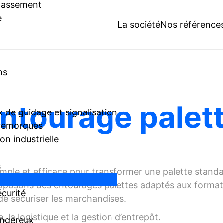
classement
e
La société
Nos référence
ns
ntourage palet
 de guidage et signalisation
 remorques
n industrielle
s
imple et efficace pour transformer une palette standa
roposons des entourages palettes adaptés aux forma
écurité
de sécuriser les marchandises.
e, la logistique et la gestion d’entrepôt.
angereux