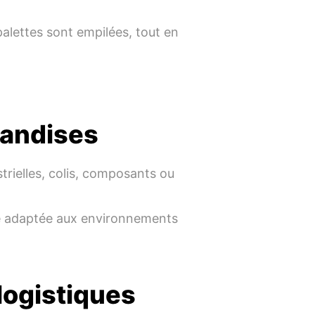
 palettes sont empilées, tout en
handises
trielles, colis, composants ou
té adaptée aux environnements
logistiques