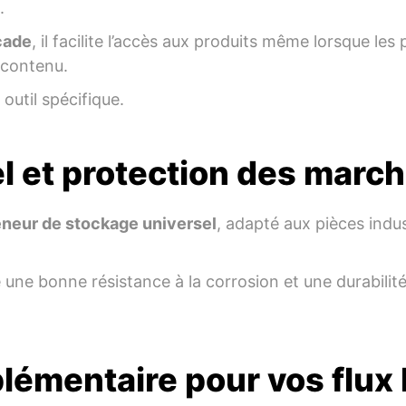
.
çade
, il facilite l’accès aux produits même lorsque les
 contenu.
 outil spécifique.
l et protection des marc
neur de stockage universel
, adapté aux pièces indus
 une bonne résistance à la corrosion et une durabili
lémentaire pour vos flux 