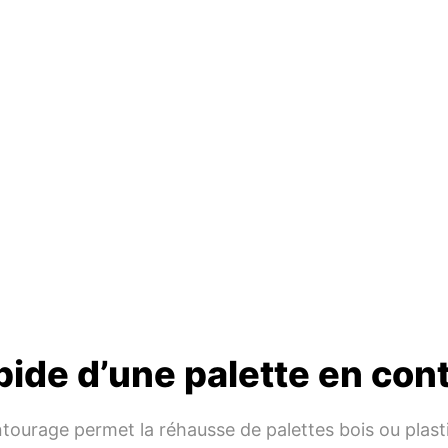
pide d’une palette en con
’entourage permet la réhausse de palettes bois ou pla