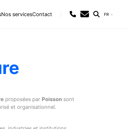
s
Nos services
Contact
FR
Recherche
ure
re
proposées par
Poisson
sont
isé et organisationnel.
, industries et institutions.