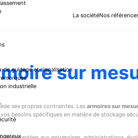
classement
e
La société
Nos référence
ns
moire sur mes
 de guidage et signalisation
 remorques
n industrielle
s
ède ses propres contraintes. Les
armoires sur mesu
os besoins spécifiques en matière de stockage sécur
écurité
angereux
ées adaptées aux entreprises, administrations, écoles