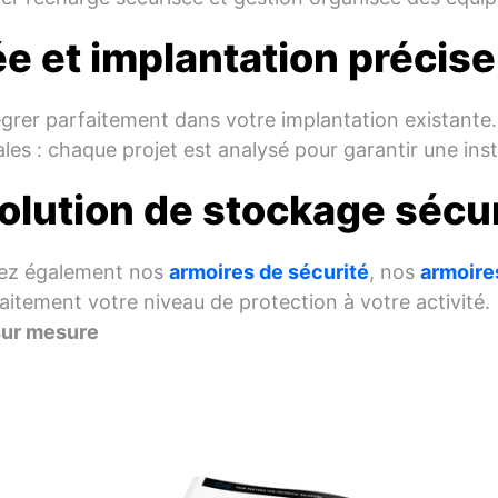
e et implantation précise
égrer parfaitement dans votre implantation existante
ales : chaque projet est analysé pour garantir une inst
olution de stockage sécu
rez également nos
armoires de sécurité
, nos
armoire
aitement votre niveau de protection à votre activité.
sur mesure