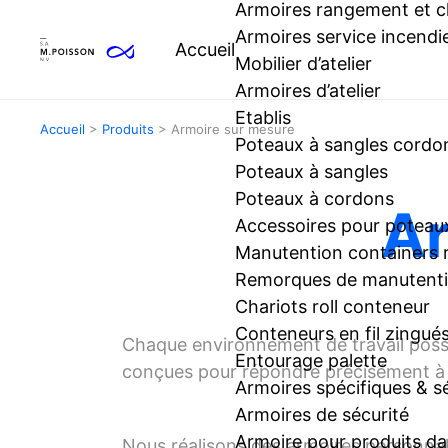
Armoires rangement et 
Armoires service incendi
Accueil
Mobilier d’atelier
Armoires d’atelier
Etablis
Accueil
>
Produits
>
Armoire sur mesure
Poteaux à sangles cordo
Poteaux à sangles
Poteaux à cordons
Ar
Accessoires pour poteaux
Manutention containers
Remorques de manutentio
Chariots roll conteneur
Conteneurs en fil zingué
Chaque environnement de travail poss
Entourage palette
conçues pour répondre précisément à v
Armoires spécifiques & s
Armoires de sécurité
Armoire pour produits d
Nous réalisons des armoires personnalis