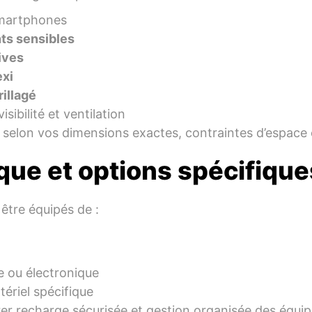
smartphones
ts sensibles
ives
exi
rillagé
isibilité et ventilation
 selon vos dimensions exactes, contraintes d’espace 
ique et options spécifique
être équipés de :
e ou électronique
ériel spécifique
rer recharge sécurisée et gestion organisée des équi