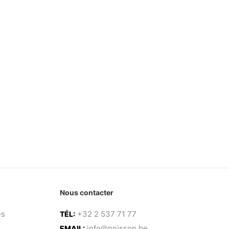
Nous contacter
es
+32 2 537 71 77
TÉL:
info@poisson.be
EMAIL: