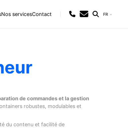
s
Nos services
Contact
FR
Recherche
neur
éparation de commandes et la gestion
ntainers robustes, modulables et
lité du contenu et facilité de