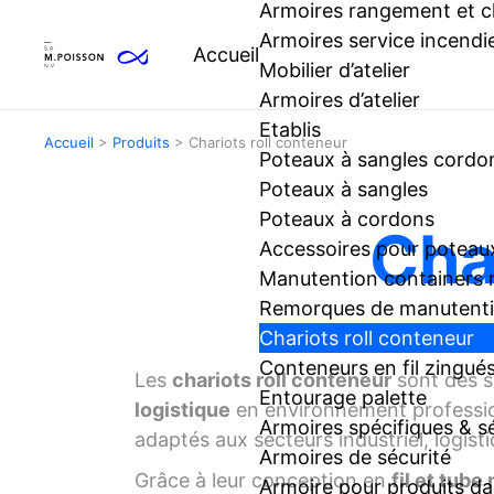
Armoires rangement et 
Armoires service incendi
Accueil
Mobilier d’atelier
Armoires d’atelier
Etablis
Accueil
>
Produits
>
Chariots roll conteneur
Poteaux à sangles cordo
Poteaux à sangles
Poteaux à cordons
Cha
Accessoires pour poteaux
Manutention containers
Remorques de manutentio
Chariots roll conteneur
Conteneurs en fil zingué
Les
chariots roll conteneur
sont des so
Entourage palette
logistique
en environnement professio
Armoires spécifiques & s
adaptés aux secteurs industriel, logisti
Armoires de sécurité
Grâce à leur conception en
fil et tub
Armoire pour produits d