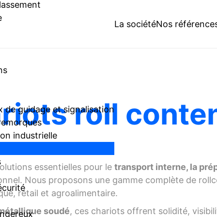
classement
e
La société
Nos référence
ns
riots roll conte
 de guidage et signalisation
 remorques
n industrielle
s
lutions essentielles pour le
transport interne, la pr
nnel. Nous proposons une gamme complète de rollco
écurité
que, retail et agroalimentaire.
e métallique soudé
, ces chariots offrent solidité, visibi
angereux