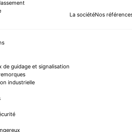
classement
e
La société
Nos référence
ns
 de guidage et signalisation
 remorques
n industrielle
s
écurité
angereux