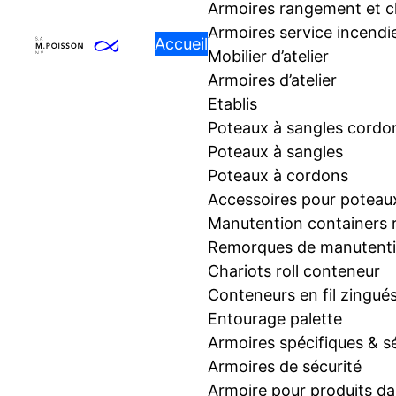
Armoires rangement et 
Armoires service incendi
Accueil
Mobilier d’atelier
Armoires d’atelier
Etablis
Poteaux à sangles cordo
Poteaux à sangles
Poteaux à cordons
Accessoires pour poteaux
Manutention containers
Remorques de manutentio
Chariots roll conteneur
Conteneurs en fil zingué
Entourage palette
Armoires spécifiques & s
Armoires de sécurité
Armoire pour produits d